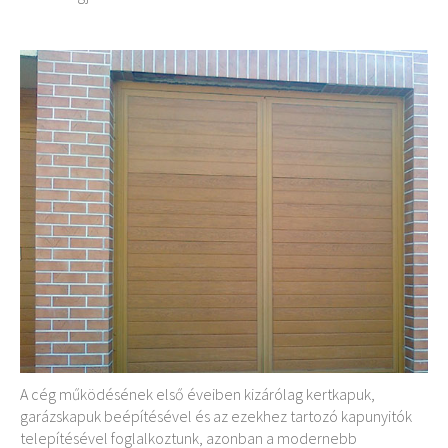
A cég működésének első éveiben kizárólag kertkapuk,
garázskapuk beépítésével és az ezekhez tartozó kapunyitók
telepítésével foglalkoztunk, azonban a modernebb