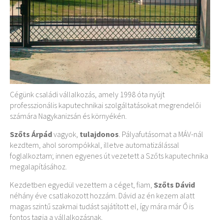
Cégünk családi vállalkozás, amely 1998 óta nyújt
professzionális kaputechnikai szolgáltatásokat megrendelői
számára Nagykanizsán és környékén.
Szőts Árpád
vagyok,
tulajdonos
. Pályafutásomat a MÁV-nál
kezdtem, ahol sorompókkal, illetve automatizálással
foglalkoztam; innen egyenes út vezetett a Szőts kaputechnika
megalapításához.
Kezdetben egyedül vezettem a céget, fiam,
Szőts Dávid
néhány éve csatlakozott hozzám. Dávid az én kezem alatt
magas szintű szakmai tudást sajátított el, így mára már Ő is
fontos tagja a vállalkozásnak.