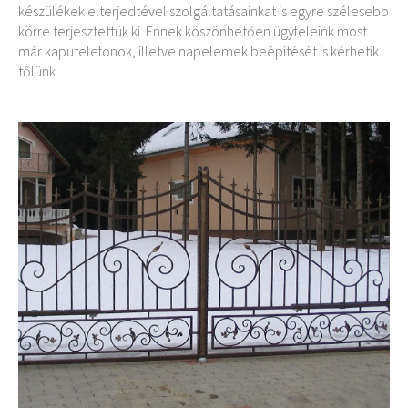
készülékek elterjedtével szolgáltatásainkat is egyre szélesebb
körre terjesztettük ki. Ennek köszönhetően ügyfeleink most
már kaputelefonok, illetve napelemek beépítését is kérhetik
tőlünk.